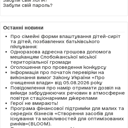
Забули свій логін?
Забули свій пароль?
Останні новини
Про сімейні форми влаштування дітей-сиріт
та дітей, позбавлених батьківського
піклування:
Одноразова адресна грошова допомога
мешканцям Слобожанської міської
територіальної громади
Оголошення про проведення конкурсу
Інформація про початок перевірки на
виконання вимог Закону України «Про
очищення влади» від 05.08.2026 року
Повідомлення про намір отримати дозвіл на
викиди забруднюючих речовин в атмосферне
повітря стаціонарними джерелами
Герої не вмирають!
Програма фінансової підтримки для малих та
середніх бізнесів «Створення засобів для
існування та можливостей для оптимізованих
ринків»(BLOOM).