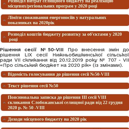
Розподіл витрат селищного бюджету на реалізацію
місцевих/регіональних програм у 2020 році
Ліміти споживання енергоносіїв у натуральних
показниках на 2020рік
Розподіл коштів бюджету розвитку за об'єктами у 2020
році
Рішення сесії №50-VIII
Про внесення змін д
рішення LІХ сесії Нижньобишкинської сільської
ради VІI скликання від 20.12.2019 року № 707 - VІI
«Про сільський бюджет на 2020 рік» (із змінами).
Відомість голосування до рішення сесії №50-VIII
Текст рішення сесії №50
Пояснювальна записка до рішення ІІІ сесії VIІI
скликання Слобожанської селищної ради від 22 грудня
2020 р. № 50 -VІII
Доходи місцевого бюджету на 2020 рік