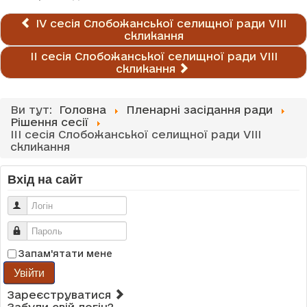
IV сесія Слобожанської селищної ради VIІI
скликання
II сесія Слобожанської селищної ради VIІI
скликання
Ви тут:
Головна
Пленарні засідання ради
Рішення сесії
III сесія Слобожанської селищної ради VIІI
скликання
Вхід на сайт
Логін
Пароль
Запам'ятати мене
Увійти
Зареєструватися