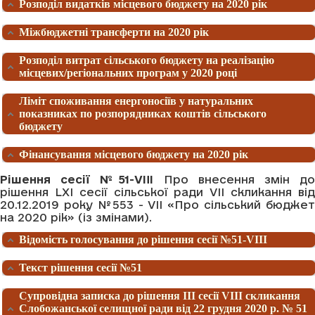
Розподіл видатків місцевого бюджету на 2020 рік
Міжбюджетні трансферти на 2020 рік
Розподіл витрат сільського бюджету на реалізацію
місцевих/регіональних програм у 2020 році
Ліміт споживання енергоносіїв у натуральних
показниках по розпорядниках коштів сільського
бюджету
Фінансування місцевого бюджету на 2020 рік
Рішення сесії №51-VIII
Про внесення змін д
рішення LХІ сесії сільської ради VІI скликання від
20.12.2019 року №553 - VІI «Про сільський бюджет
на 2020 рік» (із змінами).
Відомість голосування до рішення сесії №51-VIII
Текст рішення сесії №51
Супровідна записка до рішення ІІІ сесії VIІI скликання
Слобожанської селищної ради від 22 грудня 2020 р. № 51