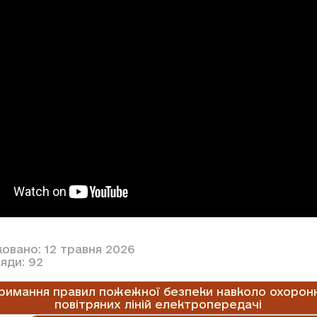
овано: 12 травня 2026
яди: 92
римання правил пожежної безпеки навколо охорон
повітряних ліній електропередачі