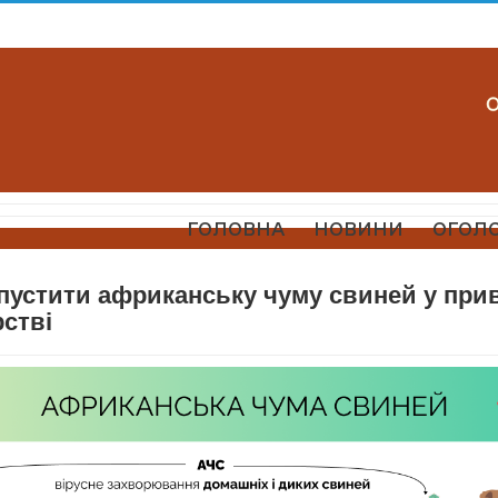
ГОЛОВНА
НОВИНИ
ОГОЛ
опустити африканську чуму свиней у при
стві