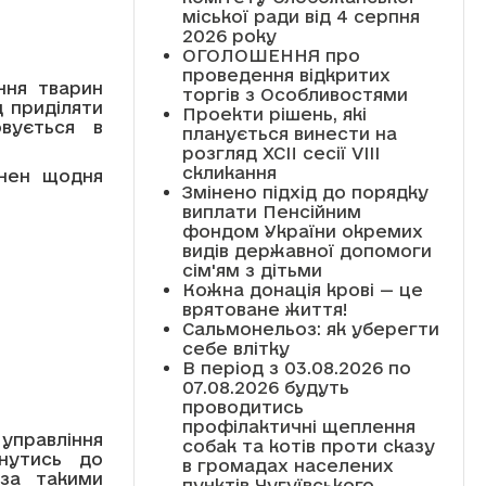
міської ради від 4 серпня
2026 року
ОГОЛОШЕННЯ про
проведення відкритих
ння тварин
торгів з Особливостями
д приділяти
Проекти рішень, які
вується в
планується винести на
розгляд XCII сесії VІІІ
скликання
инен щодня
Змінено підхід до порядку
виплати Пенсійним
фондом України окремих
видів державної допомоги
сім'ям з дітьми
Кожна донація крові — це
врятоване життя!
Сальмонельоз: як уберегти
себе влітку
В період з 03.08.2026 по
07.08.2026 будуть
проводитись
профілактичні щеплення
равління
собак та котів проти сказу
нутись до
в громадах населених
 за такими
пунктів Чугуївського