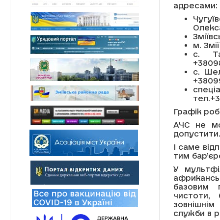
адресами:
Чугуї
Олекса
Зміїв
м. Змі
с. Та
+3809
с. Ше
+3809
спеці
тел.+
Графік робо
АЧС не мо
допустити
І саме від
тим бар’єр
У мультфі
африкансь
базовим 
чистоти,
зовнішнім
служби в р