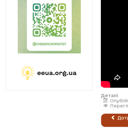
Деталі
Опублік
Перегл
Дот