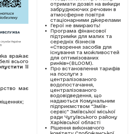
отримати дозвіл на викиди
забруднюючих речовин в
атмосферне повітря
стаціонарними джерелами
Герої не вмирають!
Програма фінансової
підтримки для малих та
середніх бізнесів
«Створення засобів для
існування та можливостей
яка вражає
для оптимізованих
елі всього
ринків»(BLOOM).
пустити її
Про встановлення тарифів
на послуги з
централізованого
водопостачання,
арство має
централізованого
водовідведення, що
надаються Комунальним
міщеннях;
підприємством "Зміїв-
сервіс" Зміївської міської
ради Чугуївського району
Харківської області
Рішення виконавчого
комітету Слобожанської