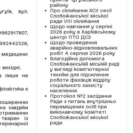
району
Про скликання XCII сесії
гуїв, вул.
Слобожанської міської
ради VIII скликання
Щодо навчання у серпні
2026 року в Харківському
62917607,
центрі ПТО ДСЗ
Щодо проведення
0992442326,
аварійно-відновлювальних
робіт 4 серпня 2026 року
медицини:
Благодійна допомога
Слобожанській міській раді
 вихідні.
у вигляді комп’ютерної
техніки для підсилення
на лише не
роботи фахівців відділу
соціального захисту
філактика є
населення
Протокол №2 засідання
Ради з питань внутрішньо
 поширенню
переміщених осіб при
на завдяки
виконавчому комітеті
отриманню
Слобожанської міської
тварин із
ради
теринарної