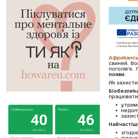
Африкансь
свиней. В
поголів’я.
появи
.
Як захисти
Біобезпек
працювати
утрим
недоп
захист
Найчастіш
згодов
відсут