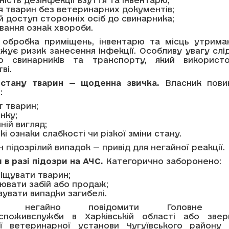
ля тварин без ветеринарних документів;
й доступ сторонніх осіб до свинарника;
вання ознак хвороби.
 обробка приміщень, інвентарю та місць утрима
жує ризик занесення інфекції. Особливу увагу слі
о свинарників та транспорту, який використо
ві.
 стану тварин — щоденна звичка.
Власник пов
:
т тварин;
нку;
ній вигляд;
кі ознаки слабкості чи різкої зміни стану.
н підозрілий випадок — привід для негайної реакції.
в разі підозри на АЧС.
Категорично заборонено:
іщувати тварин;
нювати забій або продаж;
увати випадки загибелі.
но негайно повідомити Головне уп
споживслужби в Харківській області або звер
ї ветеринарної установи Чугуївського району