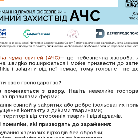
ка чума свиней (АЧС)
— це небезпечна хвороба, 
она швидко поширюється і може призвести до загиб
 Ліків і вакцини від неї немає, тому головне —
не до
ти своє господарство?
а починається з двору.
Навіть невелике господ
 за правилами ферми:
ання свиней у закритих або добре ізольованих при
ущення контакту з дикими тваринами;
 території від сторонніх тварин і відвідувачів.
і помилки, які призводять до зараження:
ування харчових відходів без обробки;
ність дезінфекції взуття та інвентарю;