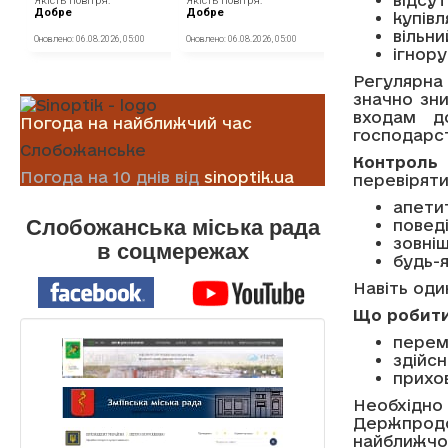
купів
вільни
ігнору
Регулярна
значно зни
входам д
Погода на найближчий час
господарст
Слобожанське
Контроль
Погода на 10 днів від
sinoptik.ua
перевіряти
апети
Слобожанська міська рада
поведі
зовніш
в соцмережах
будь-я
Навіть оди
Що робити 
перем
здійс
прихов
Необхід
Держпрод
найближчо