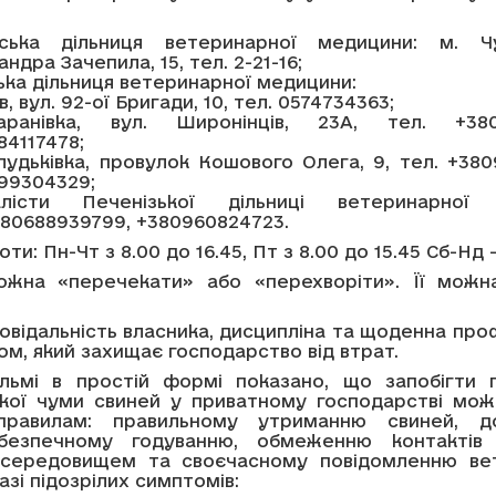
вська дільниця ветеринарної медицини: м. Чу
ндра Зачепила, 15, тел. 2-21-16;
ська дільниця ветеринарної медицини:
їв, вул. 92-ої Бригади, 10, тел. 0574734363;
ранівка, вул. Широнінців, 23А, тел. +3809
84117478;
лудьківка, провулок Кошового Олега, 9, тел. +38
99304329;
алісти Печенізької дільниці ветеринарної 
380688939799, +380960824723.
ти: Пн-Чт з 8.00 до 16.45, Пт з 8.00 до 15.45 Сб-Нд –
жна «перечекати» або «перехворіти». Її мож
.
повідальність власника, дисципліна та щоденна про
ом, який захищає господарство від втрат.
льмі в простій формі показано, що запобігти
кої чуми свиней у приватному господарстві мож
правилам: правильному утриманню свиней, д
 безпечному годуванню, обмеженню контактів 
 середовищем та своєчасному повідомленню ве
азі підозрілих симптомів: