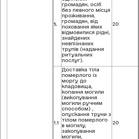
громадян, осіб
без певного місця
проживання,
громадян, від
1.
20
поховання яких
відмовилися рідні,
знайдених
невпізнаних
трупів (надання
ритуальних
послуг).
Доставка тіла
померлого із
моргу до
кладовища,
копання могили
(викопування
могили ручним
способом) ,
опускання труни з
тілом померлого
1.1
20
в могилу,
закопування
могили,