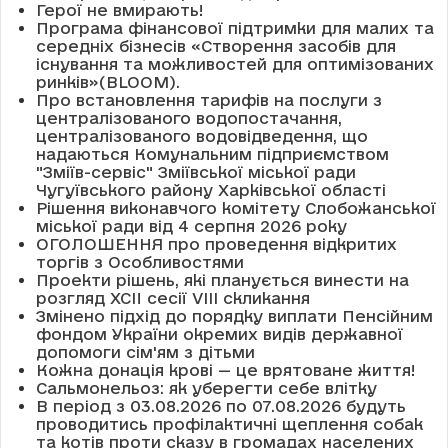
Герої не вмирають!
Програма фінансової підтримки для малих та
середніх бізнесів «Створення засобів для
існування та можливостей для оптимізованих
ринків»(BLOOM).
Про встановлення тарифів на послуги з
централізованого водопостачання,
централізованого водовідведення, що
надаються Комунальним підприємством
"Зміїв-сервіс" Зміївської міської ради
Чугуївського району Харківської області
Рішення виконавчого комітету Слобожанської
міської ради від 4 серпня 2026 року
ОГОЛОШЕННЯ про проведення відкритих
торгів з Особливостями
Проекти рішень, які планується винести на
розгляд XCII сесії VІІІ скликання
Змінено підхід до порядку виплати Пенсійним
фондом України окремих видів державної
допомоги сім'ям з дітьми
Кожна донація крові — це врятоване життя!
Сальмонельоз: як уберегти себе влітку
В період з 03.08.2026 по 07.08.2026 будуть
проводитись профілактичні щеплення собак
та котів проти сказу в громадах населених