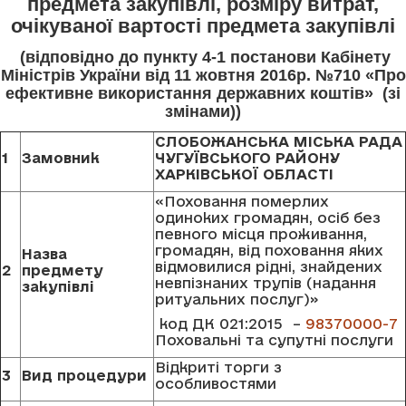
предмета закупівлі, розміру витрат,
очікуваної вартості предмета закупівлі
(відповідно до пункту 4-1 постанови Кабінету
Міністрів України від 11 жовтня 2016р. №710 «Про
ефективне використання державних коштів» (зі
змінами))
СЛОБОЖАНСЬКА МІСЬКА РАДА
1
Замовник
ЧУГУЇВСЬКОГО РАЙОНУ
ХАРКІВСЬКОЇ ОБЛАСТІ
«Поховання померлих
одиноких громадян, осіб без
певного місця проживання,
громадян, від поховання яких
Назва
відмовилися рідні, знайдених
2
предмету
невпізнаних трупів (надання
закупівлі
ритуальних послуг)»
код ДК 021:2015 –
98370000-7
Поховальні та супутні послуги
Відкриті торги з
3
Вид процедури
особливостями