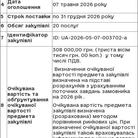
Дата
4
07 травня 2026 року
оголошення
5
Строк поставки
по 31 грудня 2026 року
6
Обсяг закупівлі
20 послуг
Ідентифікатор
7
ID: UA-2026-05-07-003702-a
закупівлі
308 000,00 грн. (триста вісім
тисяч грн. 00 коп.) у тому
числі ПДВ.
Визначення очікуваної
вартості предмета закупівлі
визначена на підставі
розрахунків з урахуванням
Очікувана
поточних завдань замовника
вартість та
на 2026 рік .
обґрунтування
8
очікуваної
Очікувана вартість предмета
вартості
закупівлі визначена
предмета
(розрахована) методом
закупівлі
порівняння ринкових цін. При
визначенні очікуваної вартості
закупівлі також враховувалась