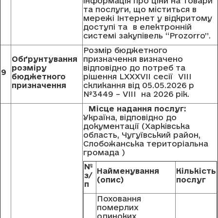
інформація про ціни на товари
та послуги, що міститься в
мережі Інтернет у відкритому
доступі та в електронній
системі закупівель “Prozorro”.
Розмір бюджетного
Обґрунтування
призначення визначено
розміру
відповідно до потреб та
9
бюджетного
рішення LXXХVII сесії VIII
призначення
скликання від 05.05.2026 р
№3449 – VIII на 2026 рік.
Місце надання послуг
:
Україна, відповідно до
документації (Харківська
область, Чугуївський район,
Слобожанська територіальна
громада )
№
Найменування
Кількість
з/
(опис)
послуг
п
Поховання
померлих
одиноких