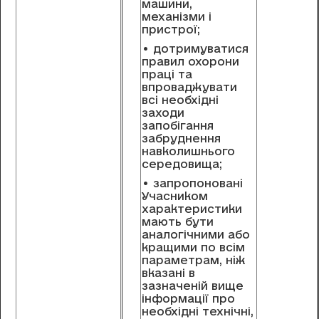
машини,
механізми і
пристрої;
• дотримуватися
правил охорони
праці та
впроваджувати
всі необхідні
заходи
запобігання
забруднення
навколишнього
середовища;
• запропоновані
Учасником
характеристики
мають бути
аналогічними або
кращими по всім
параметрам, ніж
вказані в
зазначеній вище
інформації про
необхідні технічні,