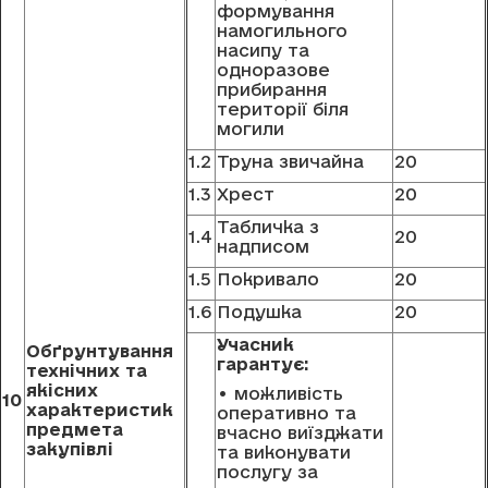
формування
намогильного
насипу та
одноразове
прибирання
території біля
могили
1.2
Труна звичайна
20
1.3
Хрест
20
Табличка з
1.4
20
надписом
1.5
Покривало
20
1.6
Подушка
20
Учасник
Обґрунтування
гарантує:
технічних та
якісних
• можливість
10
характеристик
оперативно та
предмета
вчасно виїзджати
закупівлі
та виконувати
послугу за