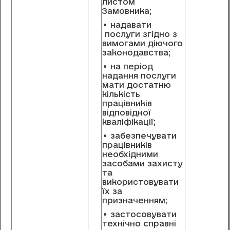
листом
Замовника;
• надавати
послуги згідно з
вимогами діючого
законодавства;
• на період
надання послуги
мати достатню
кількість
працівників
відповідної
кваліфікації;
• забезпечувати
працівників
необхідними
засобами захисту
та
використовувати
їх за
призначенням;
• застосовувати
технічно справні