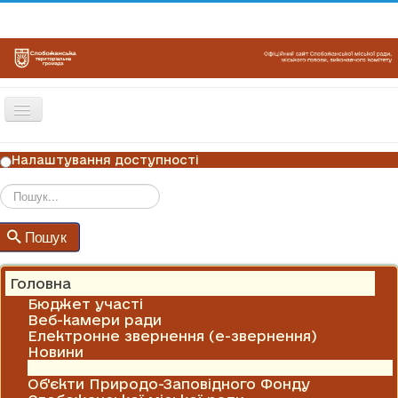
Перемикач
навігації
ГОЛОВНА
Налаштування доступності
НОВИНИ
ОГОЛОШЕННЯ
Пошук
Пошук
ГРАФІКИ ПРИЙОМУ
КОНТАКТИ
Головна
Бюджет участі
Веб-камери ради
Електронне звернення (е-звернення)
Новини
Оголошення
Об'єкти Природо-Заповідного Фонду