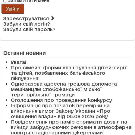
Запам'ятати мене
Увійти
Зареєструватися
Забули свій логін?
Забули свій пароль?
Останні новини
Увага!
Про сімейні форми влаштування дітей-сиріт
та дітей, позбавлених батьківського
піклування:
Одноразова адресна грошова допомога
мешканцям Слобожанської міської
територіальної громади
Оголошення про проведення конкурсу
Інформація про початок перевірки на
виконання вимог Закону України «Про
очищення влади» від 05.08.2026 року
Повідомлення про намір отримати дозвіл на
викиди забруднюючих речовин в атмосферне
повітря стаціонарними джерелами